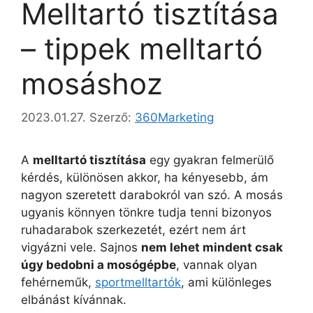
Melltartó tisztítása
– tippek melltartó
mosáshoz
2023.01.27.
Szerző:
360Marketing
A
melltartó tisztítása
egy gyakran felmerülő
kérdés, különösen akkor, ha kényesebb, ám
nagyon szeretett darabokról van szó. A mosás
ugyanis könnyen tönkre tudja tenni bizonyos
ruhadarabok szerkezetét, ezért nem árt
vigyázni vele. Sajnos
nem lehet mindent csak
úgy bedobni a mosógépbe
, vannak olyan
fehérneműk,
sportmelltartók
, ami különleges
elbánást kívánnak.