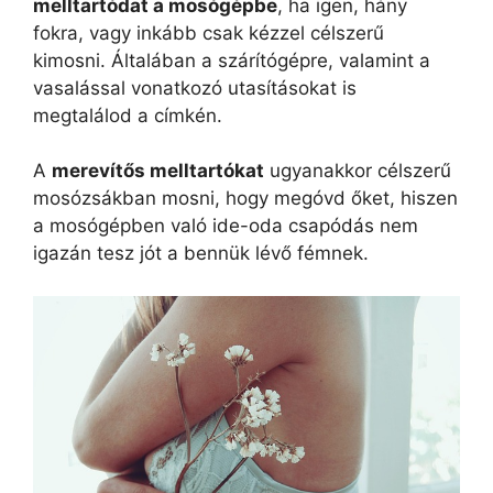
melltartódat a mosógépbe
, ha igen, hány
fokra, vagy inkább csak kézzel célszerű
kimosni. Általában a szárítógépre, valamint a
vasalással vonatkozó utasításokat is
megtalálod a címkén.
A
merevítős melltartókat
ugyanakkor célszerű
mosózsákban mosni, hogy megóvd őket, hiszen
a mosógépben való ide-oda csapódás nem
igazán tesz jót a bennük lévő fémnek.