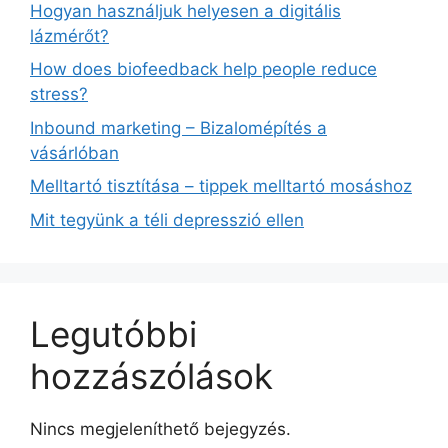
Hogyan használjuk helyesen a digitális
lázmérőt?
How does biofeedback help people reduce
stress?
Inbound marketing – Bizalomépítés a
vásárlóban
Melltartó tisztítása – tippek melltartó mosáshoz
Mit tegyünk a téli depresszió ellen
Legutóbbi
hozzászólások
Nincs megjeleníthető bejegyzés.