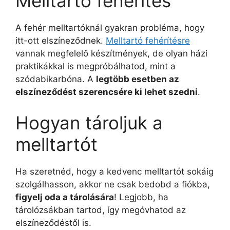
Melltartó fehérítés
A fehér melltartóknál gyakran probléma, hogy
itt-ott elszíneződnek.
Melltartó fehérítésre
vannak megfelelő készítmények, de olyan házi
praktikákkal is megpróbálhatod, mint a
szódabikarbóna. A
legtöbb esetben az
elszíneződést szerencsére ki lehet szedni
.
Hogyan tároljuk a
melltartót
Ha szeretnéd, hogy a kedvenc melltartót sokáig
szolgálhasson, akkor ne csak bedobd a fiókba,
figyelj oda a tárolására
! Legjobb, ha
tárolózsákban tartod, így megóvhatod az
elszíneződéstől is.