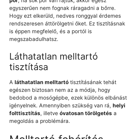
por
, ha sok por van rajtuk, akkor egész
egyszerűen nem fognak ráragadni a bőrre.
Hogy ezt elkerüld, nedves ronggyal érdemes
rendszeresen áttörölgetni őket. Ez tisztításnak
is éppen megfelelő, és a portól is
megszabadulhatsz.
Láthatatlan melltartó
tisztítása
A
láthatatlan melltartó
tisztításának tehát
egészen biztosan nem az a módja, hogy
bedobod a mosógépbe, ezek különös elbánást
igényelnek. Amennyiben szükség van rá,
helyi
folttisztítás
, illetve
óvatosan törölgetés
a
megoldás a problémára.