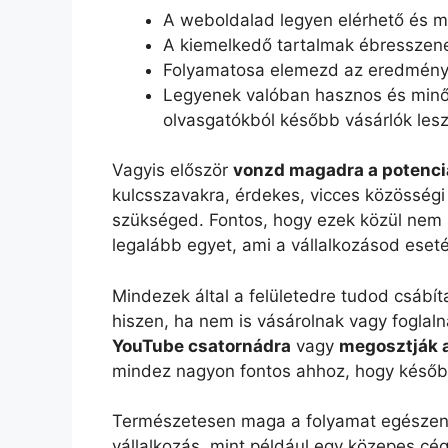
A weboldalad legyen elérhető és m
A kiemelkedő tartalmak ébresszen
Folyamatosa elemezd az eredménye
Legyenek valóban hasznos és minős
olvasgatókból később vásárlók les
Vagyis először
vonzd magadra a potenciá
kulcsszavakra, érdekes, vicces közösség
szükséged. Fontos, hogy ezek közül nem 
legalább egyet, ami a vállalkozásod eset
Mindezek által a felületedre tudod csábít
hiszen, ha nem is vásárolnak vagy foglal
YouTube csatornádra
vagy
megosztják 
mindez nagyon fontos ahhoz, hogy később 
Természetesen maga a folyamat egészen
vállalkozás, mint például egy közepes cé