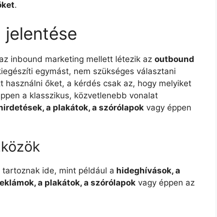
öket
.
jelentése
 az inbound marketing mellett létezik az
outbound
kiegészíti egymást, nem szükséges választani
tt használni őket, a kérdés csak az, hogy melyiket
ppen a klasszikus, közvetlenebb vonalat
 hirdetések, a plakátok, a szórólapok
vagy éppen
zközök
 tartoznak ide, mint például a
hideghívások, a
reklámok, a plakátok, a szórólapok
vagy éppen az