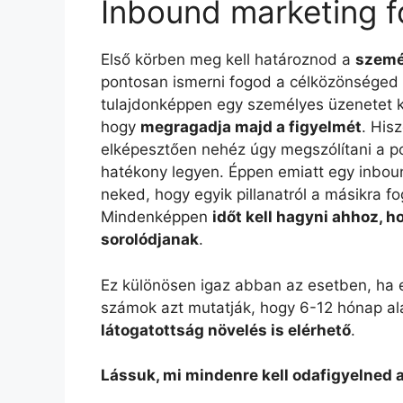
Inbound marketing 
Első körben meg kell határoznod a
személ
pontosan ismerni fogod a célközönséged t
tulajdonképpen egy személyes üzenetet ka
hogy
megragadja majd a figyelmét
. His
elképesztően nehéz úgy megszólítani a po
hatékony legyen. Éppen emiatt egy inbou
neked, hogy egyik pillanatról a másikra 
Mindenképpen
időt kell hagyni ahhoz, ho
sorolódjanak
.
Ez különösen igaz abban az esetben, ha e
számok azt mutatják, hogy 6-12 hónap al
látogatottság növelés is elérhető
.
Lássuk, mi mindenre kell odafigyelned 