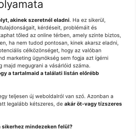
folyamata
yt, akinek szeretnél eladni
. Ha ez sikerül,
ulajdonságait, kérdéseit, problémáit és
phat tőled az online térben, amely szinte biztos,
zen, ha nem tudod pontosan, kinek akarsz eladni,
tenciális célközönséget, hogy az valóban
nd marketing ügynökség sem fogja azt ígérni
fog majd megugrani a vásárlóid száma.
gy a tartalmaid a találati listán előrébb
gy teljesen új weboldalról van szó. Azonban a
att legalább kétszeres, de
akár öt-vagy tízszeres
a sikerhez mindezeken felül?