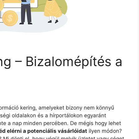
g – Bizalomépítés a
formáció kering, amelyeket bizony nem könnyű
sségi oldalakon és a hírportálokon egyaránt
nte a nap minden percében. De mégis hogy lehet
d elérni a potenciális vásárlóidat
ilyen módon?
Mi dönti el, hogy végül melyik üzletet vagy céget