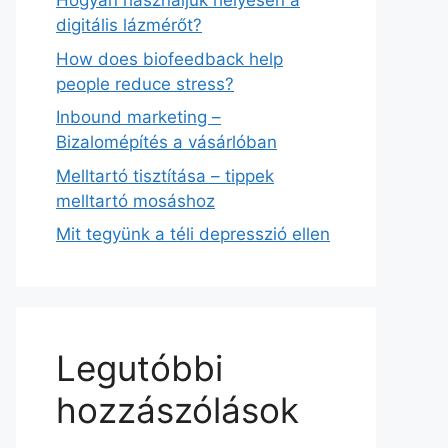
Hogyan használjuk helyesen a
digitális lázmérőt?
How does biofeedback help
people reduce stress?
Inbound marketing –
Bizalomépítés a vásárlóban
Melltartó tisztítása – tippek
melltartó mosáshoz
Mit tegyünk a téli depresszió ellen
Legutóbbi
hozzászólások