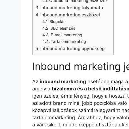
Outbound marketing eszközök
Inbound marketing folyamata
Inbound marketing eszközei
Blogolás
SEO elemzés
E-mail marketing
Tartalommarketing
Inbound marketing ügynökség
Inbound marketing j
Az
inbound marketing
esetében maga a 
amely a
bizalomra és a belső indíttatáso
igen széles, ám a lényeg, hogy a hosszú 
az adott brand minél jobb pozícióba való 
középvállalkozások számára egyaránt nag
tartalommarketing. Ám ahhoz, hogy valób
a várt sikert, mindenképpen tisztában kel