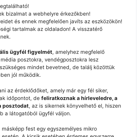
egtalálható!
ek bizalmat a webhelyre érkezőkben!
idet és ennek megfelelően javíts az eszközökön!
égi tartalmak az oldaladon! A visszatérő
znek.
lis ügyfél figyelmét
, amelyhez megfelelő
i média posztokra, vendégposztokra lesz
szükséges mindet bevetned, de találj közöttük
ében jól működik.
ani az érdeklődőket, amely már egy fél siker,
nak időpontot, de
feliratkoznak a hírleveledre, a
a posztodat
, az is sikernek könyvelhető el, hiszen
a látogatóból ügyfél váljon.
 másképp fest egy egyszemélyes mikro
g esetén. A kicsik esetében érdemes egyszerre