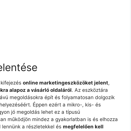
elentése
kifejezés
online marketingeszközöket jelent
,
kra alapoz a vásárló oldaláról
. Az eszköztára
távú megoldásokra épít és folyamatosan dolgozik
helyezéséért. Éppen ezért a mikro-, kis- és
yon jó megoldás lehet ez a típusú
an működjön mindez a gyakorlatban is és elhozza
l lennünk a részletekkel és
megfelelően kell