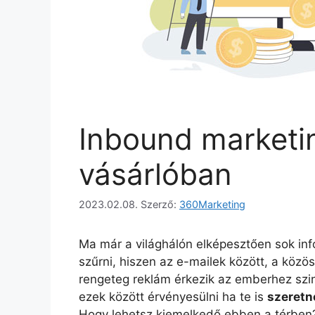
Inbound marketin
vásárlóban
2023.02.08.
Szerző:
360Marketing
Ma már a világhálón elképesztően sok in
szűrni, hiszen az e-mailek között, a közö
rengeteg reklám érkezik az emberhez szi
ezek között érvényesülni ha te is
szeretné
Hogy lehetsz kiemelkedő ebben a térben? 