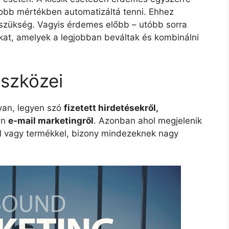
gjobb mértékben automatizáltá tenni. Ehhez
 szükség. Vagyis érdemes előbb – utóbb sorra
okat, amelyek a legjobban beváltak és kombinálni
szközei
van, legyen szó
fizetett hirdetésekről,
en
e-mail marketingről
. Azonban ahol megjelenik
al vagy termékkel, bizony mindezeknek nagy