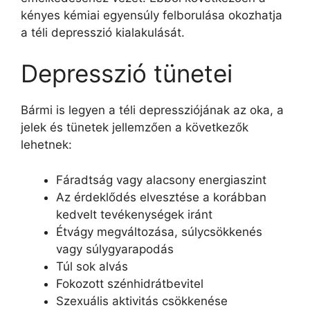
kényes kémiai egyensúly felborulása okozhatja
a téli depresszió kialakulását.
Depresszió tünetei
Bármi is legyen a téli depressziójának az oka, a
jelek és tünetek jellemzően a következők
lehetnek:
Fáradtság vagy alacsony energiaszint
Az érdeklődés elvesztése a korábban
kedvelt tevékenységek iránt
Étvágy megváltozása, súlycsökkenés
vagy súlygyarapodás
Túl sok alvás
Fokozott szénhidrátbevitel
Szexuális aktivitás csökkenése