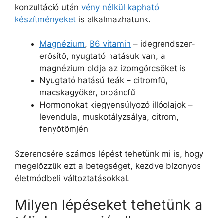
konzultáció után
vény nélkül kapható
készítményeket
is alkalmazhatunk.
Magnézium
,
B6 vitamin
– idegrendszer-
erősítő, nyugtató hatásuk van, a
magnézium oldja az izomgörcsöket is
Nyugtató hatású teák – citromfű,
macskagyökér, orbáncfű
Hormonokat kiegyensúlyozó illóolajok –
levendula, muskotályzsálya, citrom,
fenyőtömjén
Szerencsére számos lépést tehetünk mi is, hogy
megelőzzük ezt a betegséget, kezdve bizonyos
életmódbeli változtatásokkal.
Milyen lépéseket tehetünk a