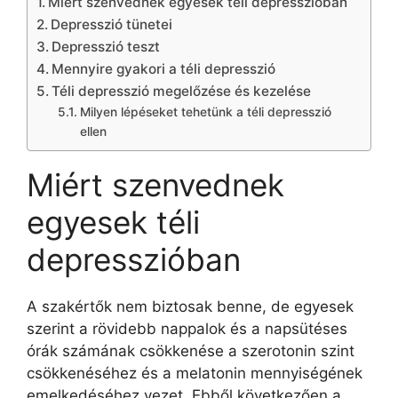
Miért szenvednek egyesek téli depresszióban
Depresszió tünetei
Depresszió teszt
Mennyire gyakori a téli depresszió
Téli depresszió megelőzése és kezelése
Milyen lépéseket tehetünk a téli depresszió
ellen
Miért szenvednek
egyesek téli
depresszióban
A szakértők nem biztosak benne, de egyesek
szerint a rövidebb nappalok és a napsütéses
órák számának csökkenése a szerotonin szint
csökkenéséhez és a melatonin mennyiségének
emelkedéséhez vezet. Ebből következően a